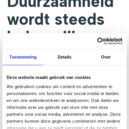
Duurzaamheid
wordt steeds
belangrijker
Steeds meer bedrijven kijken kritisch naar
Toestemming
Details
Over
energieverbruik en toekomstbestendigheid. Dat
geldt ook voor de bedrijfskeuken. Moderne
apparatuur kan helpen om energie te besparen,
Deze website maakt gebruik van cookies
slimmer te koelen en efficiënter te koken.
We gebruiken cookies om content en advertenties te
personaliseren, om functies voor social media te bieden
Ook de overstap van gas naar elektrische
en om ons websiteverkeer te analyseren. Ook delen we
oplossingen, zoals inductie, speelt bij veel
informatie over uw gebruik van onze site met onze
organisaties een rol. Bij nieuwbouw, renovatie of
partners voor social media, adverteren en analyse. Deze
herinrichting is het verstandig om deze keuzes direct
partners kunnen deze gegevens combineren met andere
mee te nemen in het ontwerp.
informatie die u aan ze heeft verstrekt of die ze hebben