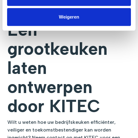
storingen, onderdelen en vervanging wanneer dat
nodig is.
Weigeren
Een
grootkeuken
laten
ontwerpen
door KITEC
Wilt u weten hoe uw bedrijfskeuken efficiënter,
veiliger en toekomstbestendiger kan worden
ingericht? Neem contact op met KITEC voor een