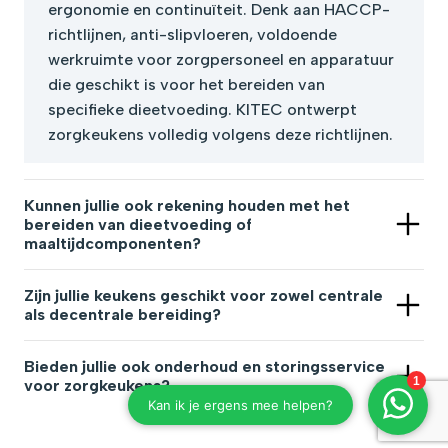
ergonomie en continuïteit. Denk aan HACCP-
richtlijnen, anti-slipvloeren, voldoende
werkruimte voor zorgpersoneel en apparatuur
die geschikt is voor het bereiden van
specifieke dieetvoeding. KITEC ontwerpt
zorgkeukens volledig volgens deze richtlijnen.
Kunnen jullie ook rekening houden met het
bereiden van dieetvoeding of
maaltijdcomponenten?
Zeker. Wij richten zorgkeukens zodanig in dat er
eenvoudig en veilig met verschillende dieetwensen
Zijn jullie keukens geschikt voor zowel centrale
als decentrale bereiding?
en maaltijdtypes gewerkt kan worden. Denk aan
Ja, wij leveren keukens voor zowel centrale
aparte zones voor glutenvrij, gemalen voeding of
grootkeukens (waar maaltijden voor meerdere
allergenen. Wij adviseren ook over de juiste
Bieden jullie ook onderhoud en storingsservice
voor zorgkeukens?
afdelingen worden bereid) als decentrale keukens
apparatuur en werkprocessen om kruisbesmetting te
Absoluut. KITEC biedt onderhoudscontracten op
die op locatie of per afdeling gebruikt worden. We
voorkomen.
maat en snelle storingshulp via onze gecertificeerde
denken mee over routing, werkdruk en