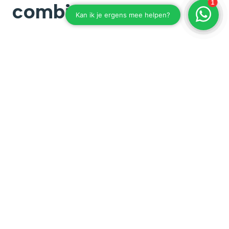
combisteamer
Bij het kiezen van de juiste combisteamer is het
belangrijk om te kijken naar:
• Capaciteit
Kies een model dat past bij het aantal porties en GN-
niveaus in uw keuken.
• Gebruiksgemak
Denk aan touchscreen bediening,
voorgeprogrammeerde programma’s en intuïtieve
navigatie.
• Onderhoud
Let op automatische reinigingssystemen en
onderhoudsvriendelijkheid.